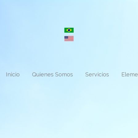
Inicio
Quienes Somos
Servicios
Elemen